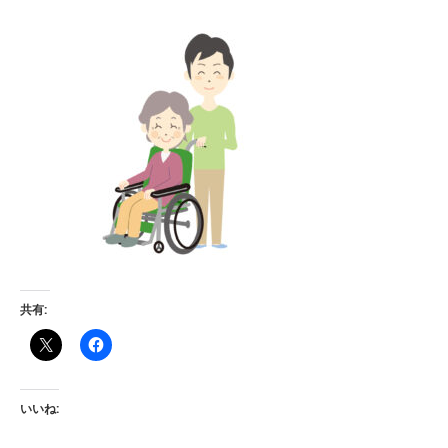
共有:
いいね: