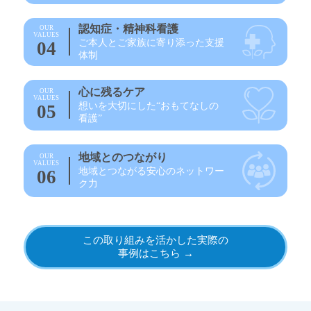
認知症・精神科看護
OUR
VALUES
ご本人とご家族に寄り添った支援
04
体制
心に残るケア
OUR
VALUES
想いを大切にした“おもてなしの
05
看護”
地域とのつながり
OUR
VALUES
地域とつながる安心のネットワー
06
ク力
この取り組みを活かした実際の
事例はこちら →