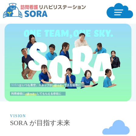
S
専門性と
は いつも青空。スタッフが
ほっと
できる場所に
SORA
利用者様に
ほっと
してもらえる存在に
VISION
SORA が目指す未来