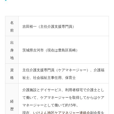
名
吉田裕一（主任介護支援専門員）
前
出
身
茨城県古河市（現在は豊島区長崎）
地
資
主任介護支援専門員（ケアマネージャー）、介護福
格
祉士、社会福祉主事任用、保育士
介護施設とデイサービス、利用者様宅で介護士とし
て働いて、ケアマネージャーを取得してからはケア
経
マネージャーとして働いて約15年。
歴
現在、
いけよん地区ケアマネジャー連絡会
副会長を