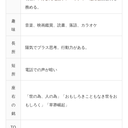
務める。
趣
音楽、映画鑑賞、読書、落語、カラオケ
味
長
陽気でプラス思考。行動力がある。
所
短
電話での声が暗い
所
座
右
「世の為、人の為」「
おもしろきこともなき世をお
の
もしろく」「
草莽崛起」
銘
TO