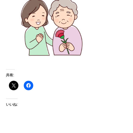
共有:
いいね: