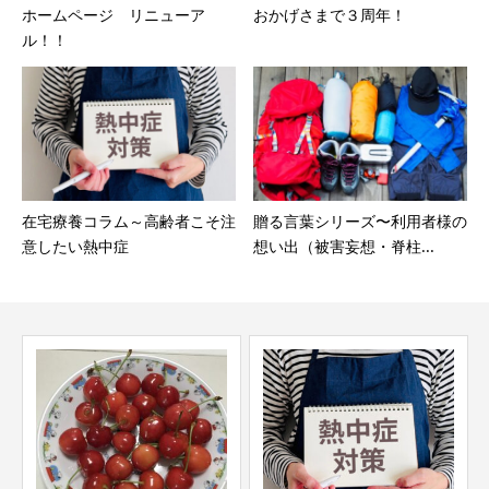
ホームページ リニューア
おかげさまで３周年！
ル！！
在宅療養コラム～高齢者こそ注
贈る言葉シリーズ〜利用者様の
意したい熱中症
想い出（被害妄想・脊柱...